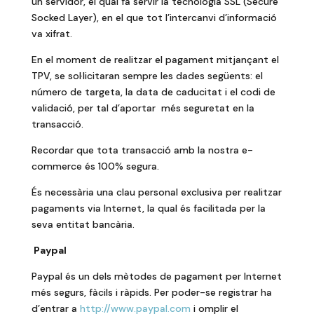
un servidor, el qual fa servir la tecnologia SSL (Secure
Socked Layer), en el que tot l’intercanvi d’informació
va xifrat.
En el moment de realitzar el pagament mitjançant el
TPV, se sol·licitaran sempre les dades següents: el
número de targeta, la data de caducitat i el codi de
validació, per tal d’aportar més seguretat en la
transacció.
Recordar que tota transacció amb la nostra e-
commerce és 100% segura.
És necessària una clau personal exclusiva per realitzar
pagaments via Internet, la qual és facilitada per la
seva entitat bancària.
Paypal
Paypal és un dels mètodes de pagament per Internet
més segurs, fàcils i ràpids. Per poder-se registrar ha
d’entrar a
http://www.paypal.com
i omplir el