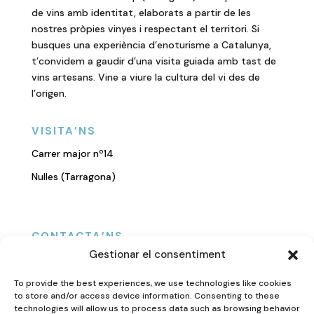
de vins amb identitat, elaborats a partir de les
nostres pròpies vinyes i respectant el territori. Si
busques una experiència d’enoturisme a Catalunya,
t’convidem a gaudir d’una visita guiada amb tast de
vins artesans. Vine a viure la cultura del vi des de
l’origen.
VISITA’NS
Carrer major nº14
Nulles (Tarragona)
CONTACTA’NS
Gestionar el consentiment
618134209
cesc@cellertancaelsulls.com
To provide the best experiences, we use technologies like cookies
to store and/or access device information. Consenting to these
technologies will allow us to process data such as browsing behavior
Politica i privadesa